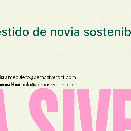
stido de novia sostenib
ia
simequiero@gemasiveroni.com
onsultas
hola@gemasiveroni.com