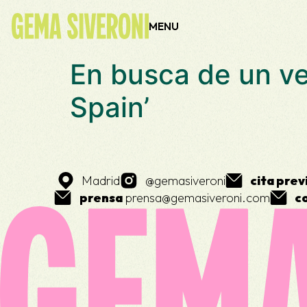
contenido
MENU
En busca de un ve
Spain’
Madrid
@gemasiveroni
cita prev
prensa
prensa@gemasiveroni.com
c