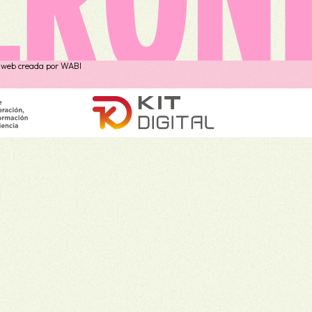
 web creada por
WABI