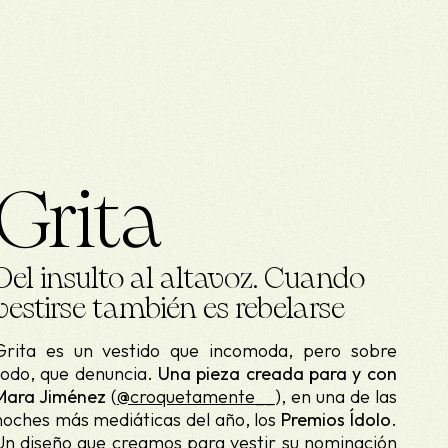
Grita
Del insulto al altavoz. Cuando
vestirse también es rebelarse
Grita es un vestido que incomoda, pero sobre
todo, que denuncia.
Una pieza creada para y con
Mara Jiménez
(
@croquetamente__
), en una de las
noches más mediáticas del año, los
Premios Ídolo
.
Un diseño que creamos para vestir su nominación