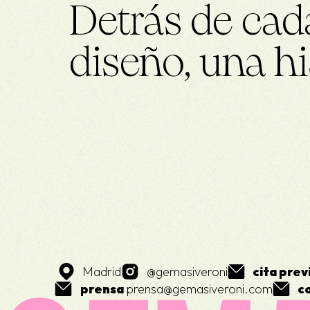
Detrás de cad
diseño, una hi
Madrid
@gemasiveroni
cita prev
prensa
prensa@gemasiveroni.com
c